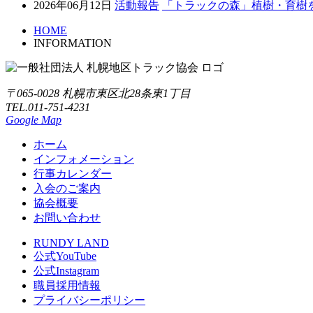
2026年06月12日
活動報告
「トラックの森」植樹・育樹
HOME
INFORMATION
〒065-0028 札幌市東区北28条東1丁目
TEL.011-751-4231
Google Map
ホーム
インフォメーション
行事カレンダー
入会のご案内
協会概要
お問い合わせ
RUNDY LAND
公式YouTube
公式Instagram
職員採用情報
プライバシーポリシー